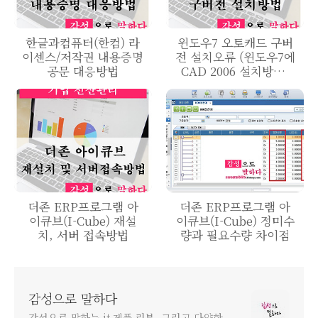
한글과컴퓨터(한컴) 라
윈도우7 오토캐드 구버
이센스/저작권 내용증명
전 설치오류 (윈도우7에
공문 대응방법
CAD 2006 설치방법-
Netframework1.1)
더존 ERP프로그램 아
더존 ERP프로그램 아
이큐브(I-Cube) 재설
이큐브(I-Cube) 정미수
치, 서버 접속방법
량과 필요수량 차이점
감성으로 말하다
감성으로 말하는 it 제품 리뷰, 그리고 다양한