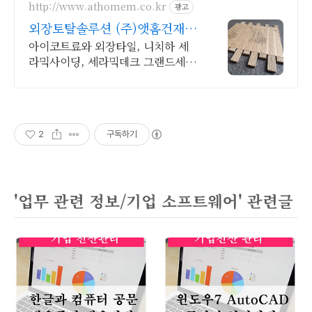
http://www.athomem.co.kr
광고
외장토탈솔루션 (주)앳홈건재
전문시공팀보유
아이코트료와 외장타일, 니치하 세
라믹사이딩, 세라믹데크 그랜드세라
믹 직수입 판매
2
구독하기
'업무 관련 정보/기업 소프트웨어' 관련글