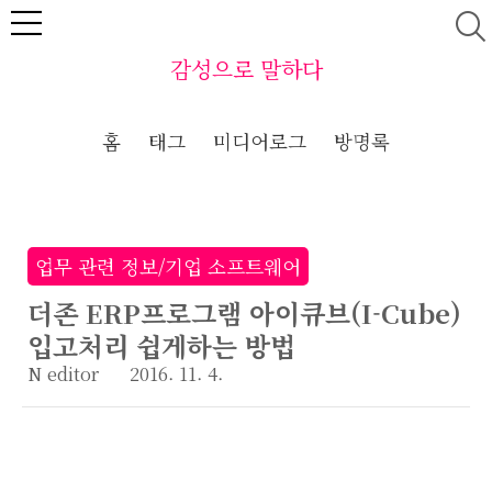
본문 바로가기
감성으로 말하다
홈
태그
미디어로그
방명록
업무 관련 정보/기업 소프트웨어
더존 ERP프로그램 아이큐브(I-Cube)
입고처리 쉽게하는 방법
N editor
2016. 11. 4.