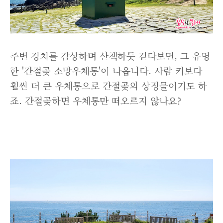
주변 경치를 감상하며 산책하듯 걷다보면, 그 유명
한 '간절곶 소망우체통'이 나옵니다. 사람 키보다
훨씬 더 큰 우체통으로 간절곶의 상징물이기도 하
죠. 간절곶하면 우체통만 떠오르지 않나요?