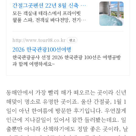
de=P202208011
간절그곳펜션 22년 8월 신축 월
풀 스파
모든 객실내 테라스에서 프라이빗
월풀 스파, 전객실 바다전망, 전기그
릴, 호텔침구 간절곶에 가면 간절그
곳펜션이 있다!!! www.간절그
곳.co.kr
http://www.tour08.co.kr
광고
2026 한국관광100선여행
한국관광공사 선정 2026 한국관광 100선은 여행공방
과 함께 여행하세요~
동해안에서 가장 빨리 해가 떠오르는 곳이라 신년
해맞이 명소로 유명한 곳이죠. 울산 간절곶, 1월 1
일이 아닌 한여름에 방문한 후기입니다. 우연찮게
인근에 지나갈일이 있어서 잠깐 들러봤는데요. 일
출뿐만 아니라 산책하기에도 정말 좋은 곳이라, 날