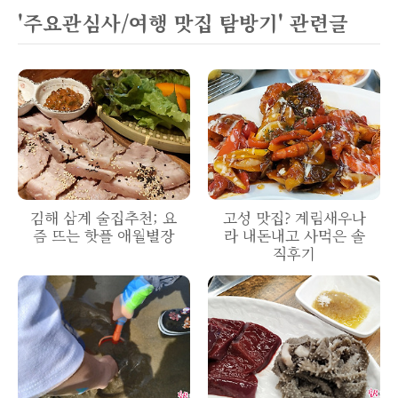
'주요관심사/여행 맛집 탐방기' 관련글
김해 삼계 술집추천; 요
고성 맛집? 계림새우나
즘 뜨는 핫플 애월별장
라 내돈내고 사먹은 솔
직후기