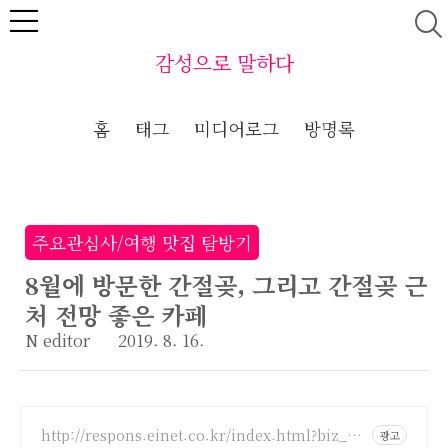
본문 바로가기
감성으로 말하다
홈
태그
미디어로그
방명록
주요관심사/여행 맛집 탐방기
8월에 방문한 간절곶, 그리고 간절곶 근
처 전망 좋은 카페
N editor
2019. 8. 16.
http://respons.einet.co.kr/index.html?biz_co
광고