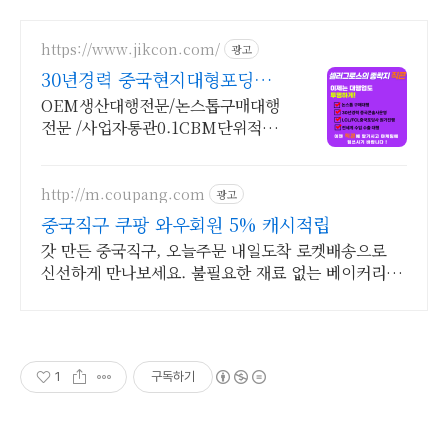
https://www.jikcon.com/
광고
30년경력 중국현지대형포딩사
30년경력중국OEM생산대행
OEM생산대행전문/논스톱구매대행
전문 /사업자통관0.1CBM단위적용
30년경력 중국OEM무역팀의 노하
우로 가성비좋은 제품으로 생산대행
서비스
http://m.coupang.com
광고
중국직구 쿠팡 와우회원 5% 캐시적립
갓 만든 중국직구, 오늘주문 내일도착 로켓배송으로
신선하게 만나보세요. 불필요한 재료 없는 베이커리,
로켓배송으로 문 앞에서 편하게 받으세요.
1
구독하기