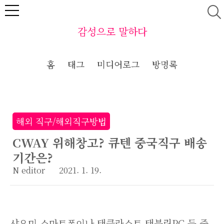
본문 바로가기
감성으로 말하다
홈
태그
미디어로그
방명록
해외 직구/해외직구방법
CWAY 위해창고? 큐텐 중국직구 배송
기간은?
N editor
2021. 1. 19.
샤오미 스마트폰이나 태클라스트 태블릿PC 등 중