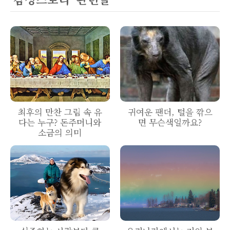
최후의 만찬 그림 속 유
귀여운 팬더, 털을 깎으
다는 누구? 돈주머니와
면 무슨색일까요?
소금의 의미