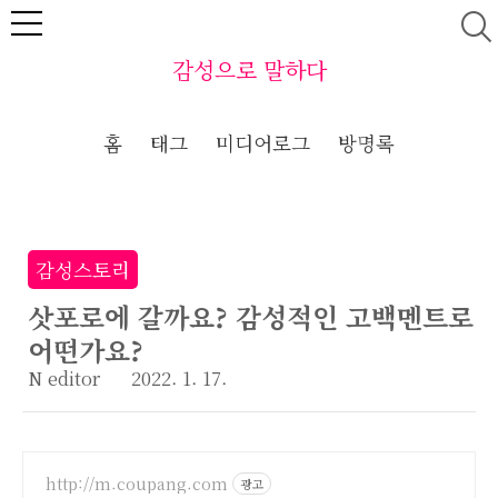
본문 바로가기
감성으로 말하다
홈
태그
미디어로그
방명록
감성스토리
삿포로에 갈까요? 감성적인 고백멘트로
어떤가요?
N editor
2022. 1. 17.
http://m.coupang.com
광고