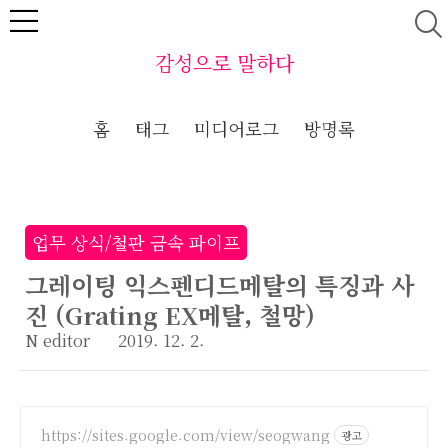
본문 바로가기
감성으로 말하다
홈
태그
미디어로그
방명록
업무 상식/철판 금속 파이프
그레이팅 익스펜디드메탈의 특징과 사
진 (Grating EX메탈, 철망)
N editor
2019. 12. 2.
https://sites.google.com/view/seogwang
광고