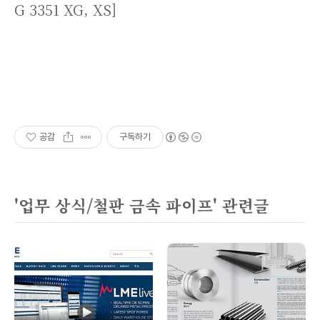
G 3351 XG, XS]
공감
구독하기
'업무 상식/철판 금속 파이프' 관련글