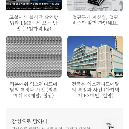
고철시세 실시간 확인방
철판무게 계산법, 철판
법과 LME시세 보는 방
비중만 알면 간단해요.
법 (고철가격 kg)
리본메쉬 익스펜디드메
건축용 익스펜디드메탈
탈의 특징과 사진 (리본
의 특징과 사진 (아키텍
메쉬 EX메탈, 철망)
쳐 EX메탈, 철망)
감성으로 말하다
감성으로 말하는 it 제품 리뷰, 그리고 다양한