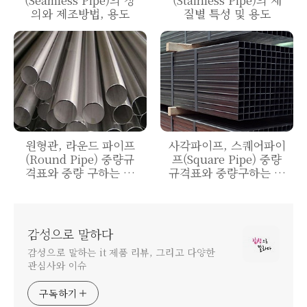
의와 제조방법, 용도
질별 특성 및 용도
원형관, 라운드 파이프
사각파이프, 스퀘어파이
(Round Pipe) 중량규
프(Square Pipe) 중량
격표와 중량 구하는 공
규격표와 중량구하는 공
식
식
감성으로 말하다
감성으로 말하는 it 제품 리뷰, 그리고 다양한
관심사와 이슈
구독하기