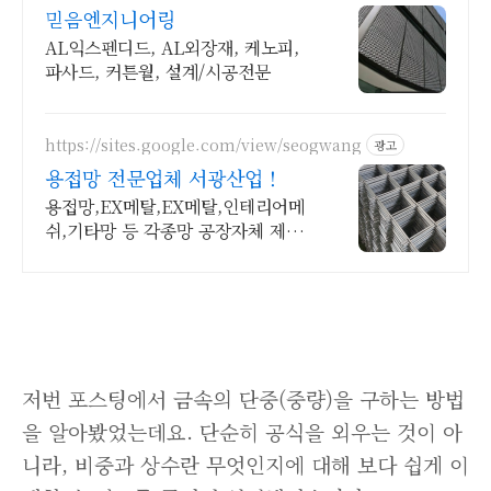
믿음엔지니어링
AL익스펜디드, AL외장재, 케노피,
파사드, 커튼월, 설계/시공전문
https://sites.google.com/view/seogwang
광고
용접망 전문업체 서광산업 !
용접망,EX메탈,EX메탈,인테리어메
쉬,기타망 등 각종망 공장자체 제작
전문업체
저번 포스팅에서 금속의 단중(중량)을 구하는 방법
을 알아봤었는데요. 단순히 공식을 외우는 것이 아
니라, 비중과 상수란 무엇인지에 대해 보다 쉽게 이