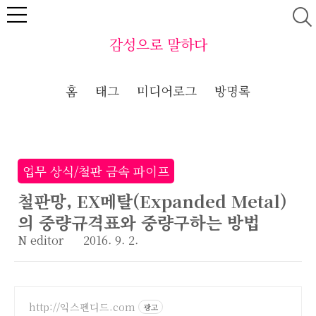
본문 바로가기
감성으로 말하다
홈
태그
미디어로그
방명록
업무 상식/철판 금속 파이프
철판망, EX메탈(Expanded Metal)
의 중량규격표와 중량구하는 방법
N editor
2016. 9. 2.
http://익스펜디드.com
광고