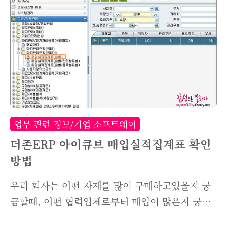
비인 블루멤버십 가격표를 공유해드리려고 합니
다. 인터넷을 아무리 검색해봐도 얼마인지 찾기가
어려웠는데, 더존으로부터 받은 팜플렛에 해당 내
용이 있어 공유합니다. 참고로 스마트a를 사용하
기위해서는 해당 모듈을 먼저 구입해야합니다. 라
이센스를 획득한 뒤 1년마다 지불해야하는 유지보
수비용이 바로 블루멤버십 연회비이니 참고하세
요! 스마트a 기본모듈에는 회계관리와 인사/급여
업무 관련 정보/기업 소프트웨어
관리, 물류관리, 일용직노무관리, 법인/개인조정으
더존ERP 아이큐브 매입실적집계표 확인
로 나뉘어져 ..
방법
우리 회사는 어떤 자재를 많이 구매하고있을지 궁
금할때, 어떤 협력업체로부터 매입이 많은지 궁금
할때 한번에 알아볼 수 있는 방법이 있습니다. 더