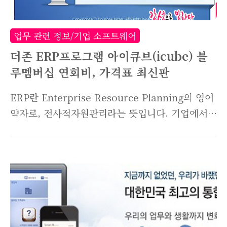
감에 적용이 되어 수정할 수 없습니다." 매입마감
을 진행한 경우 위와같이 [입고처리]에서 수정이
업무 관련 정보/기업 소프트웨어
안됩니다. 따라서 [매입마감]에 들어가서 다시 풀
더존 ERP프로그램 아이큐브(icube) 블
어..
루멤버십 연회비, 가격표 최신판
ERP란 Enterprise Resource Planning의 영어
약자로, 전사적자원관리라는 뜻입니다. 기업에서
이루어지는 생산부터 외주 구매, 물류, 재고, 영
업, 회계 등 전반적인 경영 프로세스들을 연계해주
는 시스템인데요. ERP가 잘 구축되어있는 회사라
면 ERP 프로그램에 접속해 실시간 재고나 자원의
이동, 흐름을 파악할 수 있기도 하죠. 사실 바코드
시스템이 있다고해도 실제로는 100% 실시간 반영
이 어렵습니다. 한공정, 한공정 거칠때마다 전산입