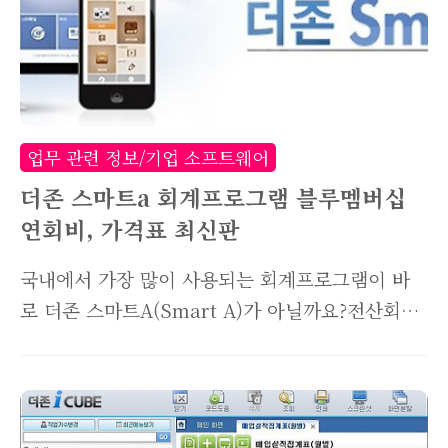
력을 해줘야하기때문에 번거롭기도 하죠. 하지만
ERP가 없다면 회사의 자원이 어떻게 관리되고있
는지 확인할 방법이 없습니다. 담당자마다 엑셀로
파일을 따로 관리한다면 공유도 안되고, 실수로 파
일이 날아가기라도 하는날엔 엄청난 재앙(?)이 닥
업무 관련 정보/기업 소프트웨어
치기도 합니다. 따..
더존 스마트a 회계프로그램 블루멤버십
연회비, 가격표 최신판
국내에서 가장 많이 사용되는 회계프로그램이 바
로 더존 스마트A(Smart A)가 아닐까요?전산회계
자격증도 스마트a 프로그램을 이용해 자격증 시험
이 치뤄지고 있으며, 국내 중견 중소기업의
70~80% 이상이 사용하는 프로그램이 바로 스마
트a라 보여지는데요. 오늘은 더존 스마트A의 연회