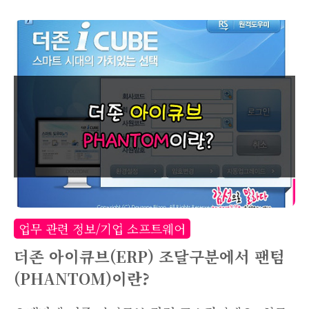
존 아이큐브에서 1년간의 구매내역을 바탕으로 업
체별, 품목별 매입금액을 바로 비교해볼 수 있는데
요. 바로 '매입실적집계표'라는 기능입니다. 더존
아이큐브의 [구매/자재관리] 메뉴에서 [마감관리/
회계처리등록(국내매입)] - [마감관리현황(국내)II]
- [매입실적집계표(월별)]에서 확인할 수 있습니
다. 상단 메뉴에서 사업장, 해당년도, 관리구분이
나 프로젝트 별로 지정해 조회해볼 수 있는데요.
이때 조회기준을 수량이나 원화금액으로도 가능하
니 참고하세요. 일단 저희회사 기준으로 매입실적
집계표를 조회해봤습니다. 1월부터 12월까지의 매
업무 관련 정보/기업 소프트웨어
입내역을 바탕으로 거래처별 월별 매입금..
더존 아이큐브(ERP) 조달구분에서 팬텀
(PHANTOM)이란?