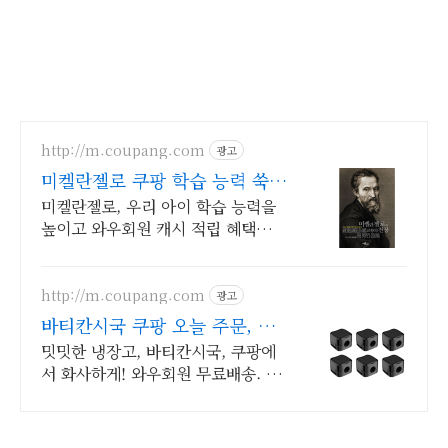
http://m.coupang.com
광고
미켈란젤로 쿠팡 학습 능력 쑥
쑥, 교과 연계
미켈란젤로, 우리 아이 학습 능력을
높이고 와우회원 캐시 적립 혜택을
누리세요.
http://m.coupang.com
광고
바티칸시국 쿠팡 오늘 주문, 내
일 바로 도착
밋밋한 냉장고, 바티칸시국, 쿠팡에
서 화사하게! 와우회원 무료배송. 나
만의 개성 담은 인테리어 소품, 쿠팡
에서 찾고 빠른 로켓배송으로 받아
보세요.