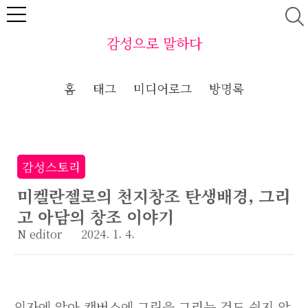
본문 바로가기
감성으로 말하다
홈
태그
미디어로그
방명록
감성스토리
미켈란젤로의 천지창조 탄생배경, 그리
고 아담의 창조 이야기
N editor
2024. 1. 4.
의자에 앉아 캔버스에 그림을 그리는 것도 쉽지 않