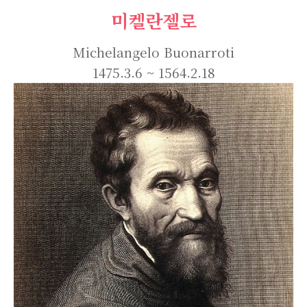
미켈란젤로
Michelangelo Buonarroti
1475.3.6 ~ 1564.2.18