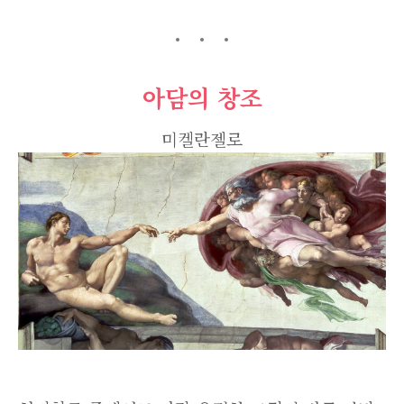
아담의 창조
미켈란젤로