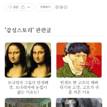
공감
구독하기
'감성스토리' 관련글
모나리자 그림의 탄생배
빈센트 반 고흐의 해바
경, 모나리자에 눈썹이
라기와 고갱, 고흐가 귀
없는 이유는?
를 자른 이유