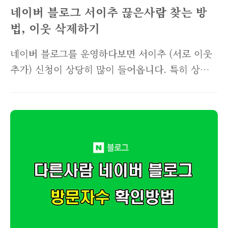
처럼 실검공략은 양날의 검입니다. 그렇다고해서
네이버 블로그 서이추 끊은사람 찾는 방
실검을..
법, 이웃 삭제하기
네이버 블로그를 운영하다보면 서이추 (서로 이웃
추가) 신청이 상당히 많이 들어옵니다. 특히 상업
블로그를 운영하는 사람들이 신청을 많이 하는데,
문제는 서이추를 받고나면 나도 모르게 이웃을 끊
어버리는 거죠. 자신의 블로그 이웃수를 늘리려고
하는 수작입니다. 오늘은 이런 얌체같은 블로그를
찾아내고, 나도 이웃을 삭제하는 방법을 알려드리
려고 합니다. "네이버 블로그 서이추 끊은 사람 찾
는 방법, 나도 이웃 끊는 방법" 위 사진 우측 이미
지처럼 본인의 블로그에 '네이버 이웃커넥트'가 있
을꺼에요. 블로그 스킨에 따라 상단이나 하단, 또
는 사이드바에 있으니 이웃커넥트를 눌러주세요.