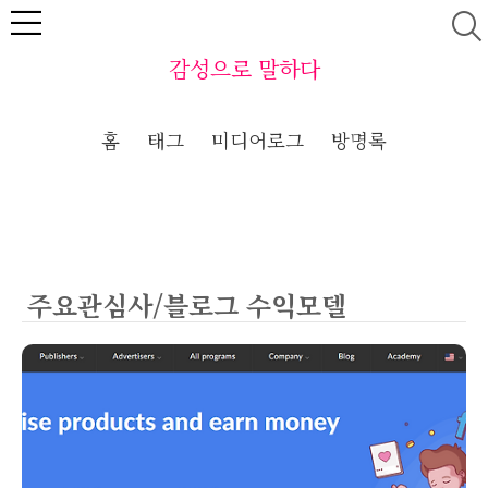
본문 바로가기
감성으로 말하다
홈
태그
미디어로그
방명록
주요관심사/블로그 수익모델