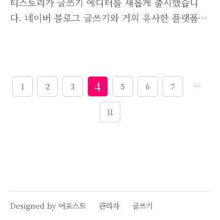
티스토리가 글쓰기 에디터를 새롭게 출시했습니
다. 네이버 블로그 글쓰기와 거의 유사한 플랫폼으
로 변경되었는데요. 전체적으로 깔끔하면서도 편
리하게 변경되었지만, 오랜기간동안 예전 글쓰기
에디터에 적응되어있던 티스토리 블로거들의 반발
이 심상치 않네요. 저도 새로운 에디터가 마음에
4
···
1
2
3
5
6
7
들긴하지만, 새로운것보다는 익숙함때문에 예전
에디터 사용이 아직까진 편리합니다. 특히 애드센
11
스 중간광고 삽입하는게 예전 에디터가 편리하더
라고요. 저와 같은 분들을 위해 티스토리 블로그
글작성 방법을 예전 에디터로 되돌리는 방법을 소
개해드리려고 합니다. 방법은 간단합니다. 관리자
모드에서 설정 하나만 변경해주면 되거든요. 티스
토리 로그인 후 관리자모드로 들어갑니다. [콘텐
Designed by 어포스트
관리자
글쓰기
츠] - [설정]으로 들어가면 "새로운 글쓰기를 사용