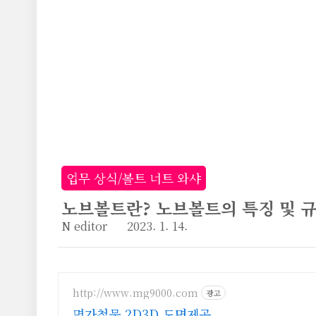
본문 바로가기
업무 상식/볼트 너트 와샤
노브볼트란? 노브볼트의 특징 및 규
N editor
2023. 1. 14.
http://www.mg9000.com
광고
명가철물 2D3D 도면제공