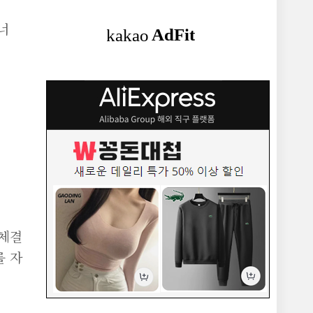
너
 체결
를 자