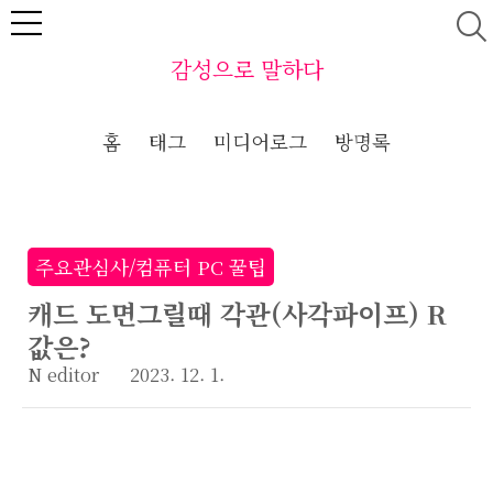
본문 바로가기
감성으로 말하다
홈
태그
미디어로그
방명록
주요관심사/컴퓨터 PC 꿀팁
캐드 도면그릴때 각관(사각파이프) R
값은?
N editor
2023. 12. 1.