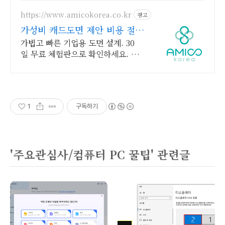
https://www.amicokorea.co.kr
광고
가성비 캐드도면 제안 비용 절
감! 기업용 캐드
가볍고 빠른 기업용 도면 설계. 30
일 무료 체험판으로 확인하세요. 오
토캐드 완벽 호환은 기본. 가성비 최
고의 대안 스마트캐드.
1
구독하기
'주요관심사/컴퓨터 PC 꿀팁' 관련글