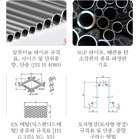
알루미늄 파이프 규격
SGP 파이프, 배관용 탄
표, 사이즈 및 단위중
소강관의 종류 파생관
량, 단중 (JIS H 4080)
기호
EX-메탈(익스펜디드메
모자형강(모자형 형강)
탈) 종류와 규격표 [JIS
규격표 및 단중, 중량
G 3351 XG, XS]
구하는 방법