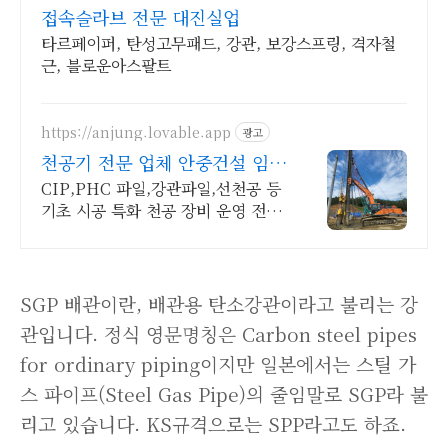
접속슬라브 전문 대진실업
타르페이퍼, 탄성고무패드, 강관, 보강스프링, 격자철
근, 블로운아스팔트
https://anjung.lovable.app
광고
천공기 전문 업체 안중건설 임
대 및 견적 문의
CIP,PHC 파일,강관파일,선천공 등
기초 시공 특화 천공 장비 운영 전
문 업체
SGP 배관이란, 배관용 탄소강관이라고 불리는 강
관입니다. 정식 영문명칭은 Carbon steel pipes
for ordinary piping이지만 일본에서는 스틸 가
스 파이프(Steel Gas Pipe)의 줄임말로 SGP라 불
리고 있습니다. KS규격으로는 SPP라고도 하죠.