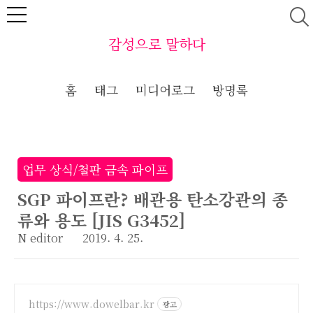
본문 바로가기
감성으로 말하다
홈
태그
미디어로그
방명록
업무 상식/철판 금속 파이프
SGP 파이프란? 배관용 탄소강관의 종
류와 용도 [JIS G3452]
N editor
2019. 4. 25.
https://www.dowelbar.kr
광고