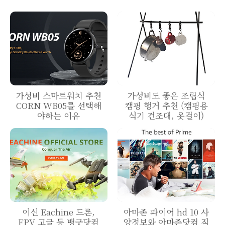
가성비 스마트워치 추천
가성비도 좋은 조립식
CORN WB05를 선택해
캠핑 행거 추천 (캠핑용
야하는 이유
식기 건조대, 옷걸이)
이신 Eachine 드론,
아마존 파이어 hd 10 사
FPV 고글 등 뱅굿닷컴
양정보와 아마존닷컴 직