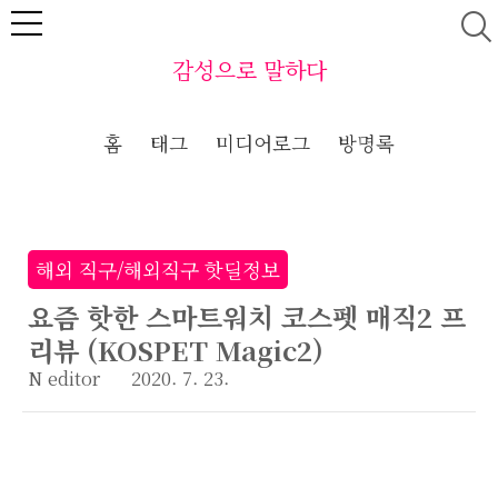
본문 바로가기
감성으로 말하다
홈
태그
미디어로그
방명록
해외 직구/해외직구 핫딜정보
요즘 핫한 스마트워치 코스펫 매직2 프
리뷰 (KOSPET Magic2)
N editor
2020. 7. 23.