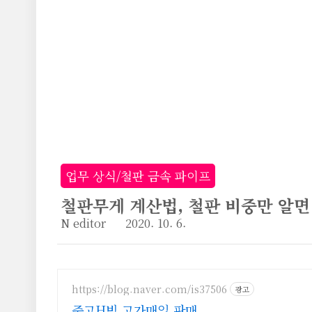
본문 바로가기
업무 상식/철판 금속 파이프
철판무게 계산법, 철판 비중만 알면
N editor
2020. 10. 6.
https://blog.naver.com/is37506
광고
중고H빔 고가매입.판매