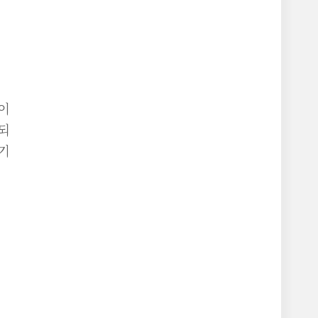
이
되
기