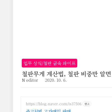
본문 바로가기
업무 상식/철판 금속 파이프
철판무게 계산법, 철판 비중만 알면
N editor
2020. 10. 6.
https://blog.naver.com/is37506
광고
중고H빔 고가매입.판매