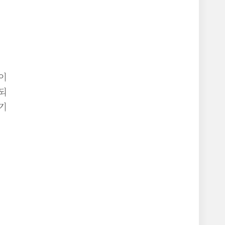
이
되
기