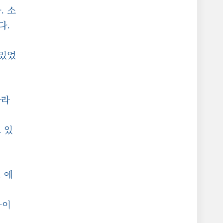
. 소
다.
 있었
자라
지
 있
 에
음이