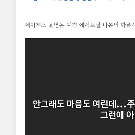
에이젝스 윤영은 예전 에이프릴 나은의 학폭사