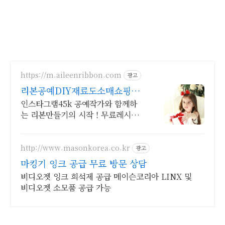
https://m.aileenribbon.com
광고
리본공예DIY재료도소매쇼핑몰
앱다운로드2000원쿠폰발급!
인스타그램45k 공예작가와 함께하
는 리본만들기의 시작 ! 무료레시피
게시판다운로드 5만원이상 주문 대
한통운 무료배송,겨울신상품매일업
뎃,만들기쉬운 엄마표레시피무료제
http://www.masonkorea.co.kr
광고
공
마킹기 잉크 공급 무료 방문 상담
비디오젯 잉크 희석제 공급 메이슨코리아 LINX 및
비디오젯 소모품 공급 가능