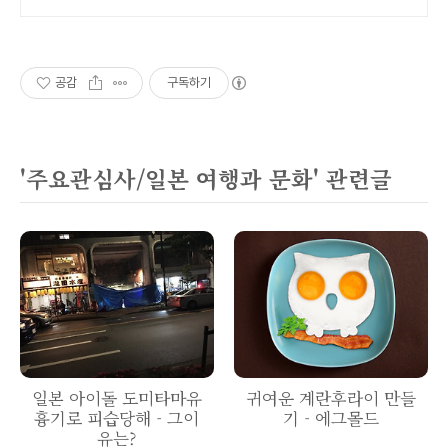
잡곡을 쿠팡에서 만나보세요.
공감
구독하기
'주요관심사/일본 여행과 문화' 관련글
일본 아이돌 도미타마유
귀여운 계란후라이 만들
흉기로 피습당해 - 그이
기 - 에그몰드
유는?