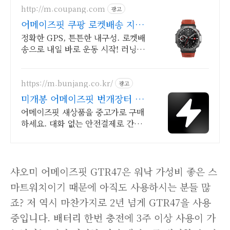
http://m.coupang.com
광고
어메이즈핏 쿠팡 로켓배송 지금
주문
정확한 GPS, 튼튼한 내구성. 로켓배
송으로 내일 바로 운동 시작! 러닝
중 음악 감상! 100가지 스포츠 모드
지원. 합리적인 가격에 쿠팡!
https://m.bunjang.co.kr/
광고
미개봉 어메이즈핏 번개장터 국
내 최대 브랜드 중고거래
어메이즈핏 새상품을 중고가로 구매
하세요. 대화 없는 안전결제로 간편
하게! 전국 각지에서 올라오는 전국
구 최다 상품 매일 10만 개 이상의
신규 상품 업로드
샤오미 어메이즈핏 GTR47은 워낙 가성비 좋은 스
마트워치이기 때문에 아직도 사용하시는 분들 많
죠? 저 역시 마찬가지로 2년 넘게 GTR47을 사용
중입니다. 배터리 한번 충전에 3주 이상 사용이 가