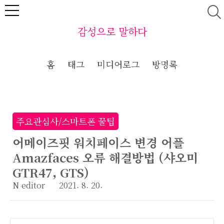
본문 바로가기
감성으로 말하다
홈
태그
미디어로그
방명록
주요관심사/스마트폰 꿀팁
어메이즈핏 워치페이스 변경 어플
Amazfaces 오류 해결방법 (샤오미
GTR47, GTS)
N editor
2021. 8. 20.