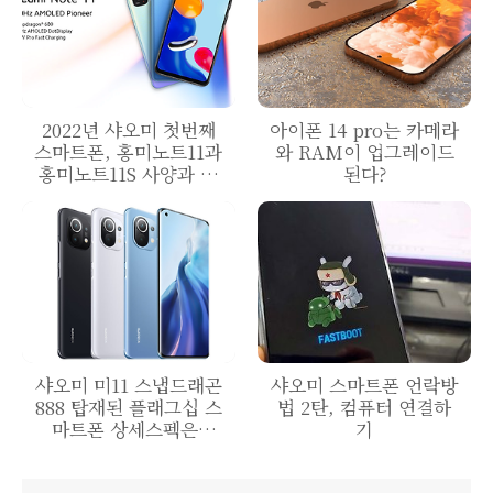
2022년 샤오미 첫번째
아이폰 14 pro는 카메라
스마트폰, 홍미노트11과
와 RAM이 업그레이드
홍미노트11S 사양과 할
된다?
인정보
샤오미 미11 스냅드래곤
샤오미 스마트폰 언락방
888 탑재된 플래그십 스
법 2탄, 컴퓨터 연결하
마트폰 상세스펙은?
기
(Xiaomi Mi 11)