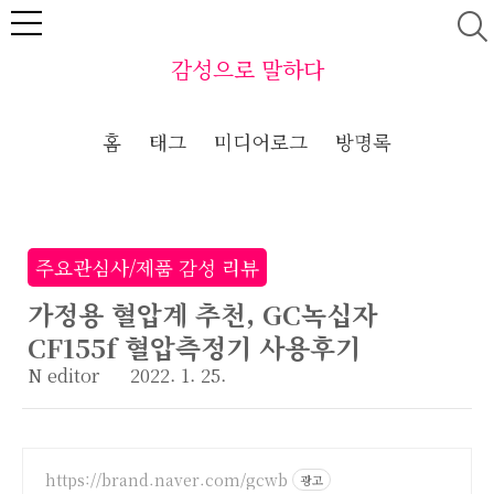
본문 바로가기
감성으로 말하다
홈
태그
미디어로그
방명록
주요관심사/제품 감성 리뷰
가정용 혈압계 추천, GC녹십자
CF155f 혈압측정기 사용후기
N editor
2022. 1. 25.
https://brand.naver.com/gcwb
광고