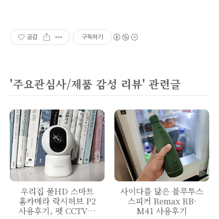
공감
구독하기
'주요관심사/제품 감성 리뷰' 관련글
우리집 풀HD 스마트
사이다를 닮은 블루투스
홈카메라 락시허브 P2
스피커 Remax RB-
사용후기, 펫 CCTV로
M41 사용후기