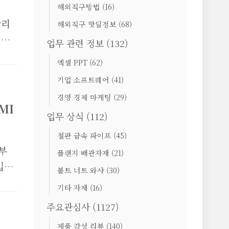
해외직구방법
(16)
알리
해외직구 핫딜정보
(68)
 있
업무 관련 정보
(132)
면,
엑셀 PPT
(62)
서도
기업 소프트웨어
(41)
치를
경영 경제 마케팅
(29)
MI
업무 상식
(112)
인치의
터
철판 금속 파이프
(45)
 스
부
플랜지 배관자재
(21)
워치
입이
볼트 너트 와샤
(30)
랜
기타 자재
(16)
주요관심사
(1127)
 갖춘
제품 감성 리뷰
(140)