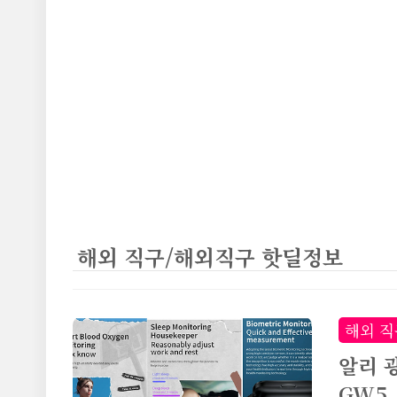
본문 바로가기
해외 직구/해외직구 핫딜정보
해외 직
알리 
GW5,