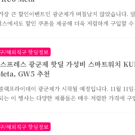
가장 큰 할인이벤트인 광군제가 며칠남지 않았습니다. 
스에서도 할인 쿠폰을 제공해 더욱 저렴하게 구입할 수
들도 많은데요. 다들 득템 하셨나요? 아직 망설이고 있다
지 않았으니 서두르시기 바랍니다. 다양한 제품들 중에
군제 쿠폰을 이용해 1만원대로 구입이 가능한 스마트워
구/해외직구 핫딜정보
리려고 하는데요. 바로 KUMI GW5와 KUMI KU6
스프레스 광군제 핫딜 가성비 스마트워치 KU
입니다. KUMI GW5 스마트워치 KUMI GW5는 1.39
Meta, GW5 추천
스플레이를 갖춘 스마트워치로, 각종 바이오 모니터링부
 높아질 경우 경고알림까지 지원하며, 100가지 이상의
블랙프라이데이 광군제가 시작될 예정입니다. 11월 11일
드와 NFC 기능도 탑재된 제품입니다. 대부분의 스마트
되는 이 행사는 다양한 제품들은 매우 저렴한 가격에 구
하는 기능들은 모두 지원하고 있어 1만원대로 구입가능..
요. 오늘은 그중에서도 가성비 스마트워치로 유명한 브
MI에서 출시된 제품 2종을 추천하려고 합니다. KUMI
eta KUMI KU6 메타는 1.96인치의 큰 디스플레이를
구/해외직구 핫딜정보