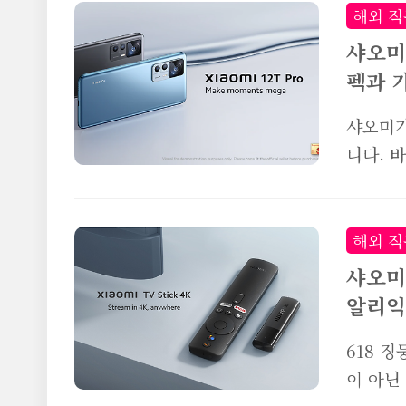
당일 엄
해외 직
제품도 
샤오미 
금부터 
펙과 
니다. 
러씩 할
샤오미가
러 이상
니다. 
알리익스
제품인지
대해서도
시죠! 
해외 직
mega
샤오미
스마트폰
알리익
끄는데요
드래곤 8
618 
디스플레
이 아닌