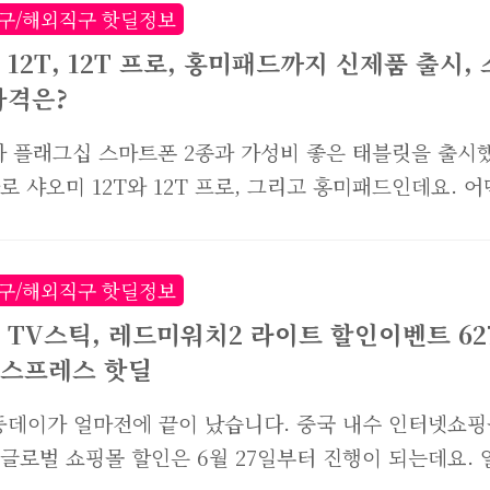
청난 할인을 진행하는 제품도 있지만, 선착순으로 할인
구/해외직구 핫딜정보
많으므로 서둘러서 확인을 해봐야하는데요. 할인기간은 
12T, 12T 프로, 홍미패드까지 신제품 출시, 
한국시간 기준으로 11월 13일 오후 4시 59분까지만 진
가격은?
제품마다 다르지만 최대 90%까지 할인되며, 30달러마다 
인도 해주네요. 30달러 이상 제품 구입시 4달러 할인, 6
 플래그십 스마트폰 2종과 가성비 좋은 태블릿을 출시
일 경우 8달러, 90달러 이상일 경우 12달러가 할인됩니다
바로 샤오미 12T와 12T 프로, 그리고 홍미패드인데요. 어
프레스 2022 광군제 할인이벤트 바로가기..
 스펙에 대해 소개해드리고 출시 가격과 할인 구입 방
 알려드리려고 합니다. 먼저 샤오미 12T 프로부터 살
샤오미 12T 프로 플래그십 스마트폰 Make moments
구/해외직구 핫딜정보
 샤오미 12T 프로는 프리미엄급 성능을 보여주는 플래그
 TV스틱, 레드미워치2 라이트 할인이벤트 62
입니다. 이번에는 엄청난 카메라 스펙이 탑재되어 눈길
스프레스 핫딜
. 샤오미 12T 프로의 스펙은 다음과 같습니다. CPU: 
+ Gen1 RAM+ROM: 8GB+256GB 또는 12GB+256
징둥데이가 얼마전에 끝이 났습니다. 중국 내수 인터넷쇼
이: 6.67인치 크리스탈 아몰레드 닷 디스플레이 해상도
 글로벌 쇼핑몰 할인은 6월 27일부터 진행이 되는데요. 