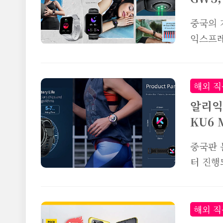
중국의 
익스프레
는 제품
아직 늦
알리 광
해외 직
소개해드
알리익
Meta
KU6 
원형 디
심박수가
중국판 
포츠 모
터 진행
가 지원
가능한데
드 KU
KU6 M
해외 직