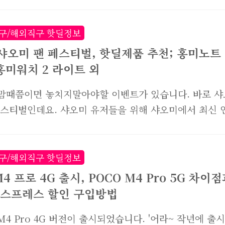
220 주사율: 120Hz..
스에서 진행하는 627 할인이벤트에서 득템가능한 제품
고 합니다. #샤오미 Mi TV 스틱 4K 먼저 소개해드릴 
로 샤오미 TV스틱입니다. 이 제품은 스마트TV가 아니
구/해외직구 핫딜정보
에서 유튜브나 넷플릭스, 구글 플레이 등을 이용할 수 있
2 샤오미 팬 페스티벌, 핫딜제품 추천; 홍미노트
요. 예전에는 TV박스를 주로 사용했다면, 최근에는 Mi
 홍미워치 2 라이트 외
틱처럼 TV동글을 꽂아주기만하면 이용이 가능해져 간편
 사이즈도 일반 USB만하기때문에 TV 뒤에 꽂아두면 
맘때쯤이면 놓치지말아야할 이벤트가 있습니다. 바로 샤
아 스마트TV처럼 쓸 수가 있지요. 전용 리모컨도 있어서
페스티벌인데요. 샤오미 유저들을 위해 샤오미에서 최신 
이용할 수 있겠죠? 스마트TV가 아닌 TV에서도 안드로..
 아주 저렴한 가격에 판매하는 이벤트입니다. 2022년 
스티벌은 4월 6일부터 4월 8일까지 진행되며, 카카오페
 이상 구매시 5달러 추가할인까지 받을 수 있습니다. 그 
구/해외직구 핫딜정보
종 할인 쿠폰을 통해 저렴하게 샤오미 제품들을 구입할 
4 프로 4G 출시, POCO M4 Pro 5G 차이
 기회를 놓치지 마세요! ▼2022 샤오미 팬 페스티벌 알
스프레스 할인 구입방법
할인이벤트 바로가기 Zbanx Short Link Redirect
nx.com 자, 그럼 2022년 샤오미 팬 페스티벌의 핫딜 제
 M4 Pro 4G 버전이 출시되었습니다. '어라~ 작년에 출