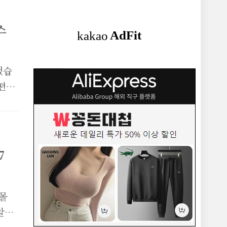
되는
지
스
행됩
4달
0달
했습
.
떤
법에
펴보
십
7
을
스냅
GB
핑몰
:
알리