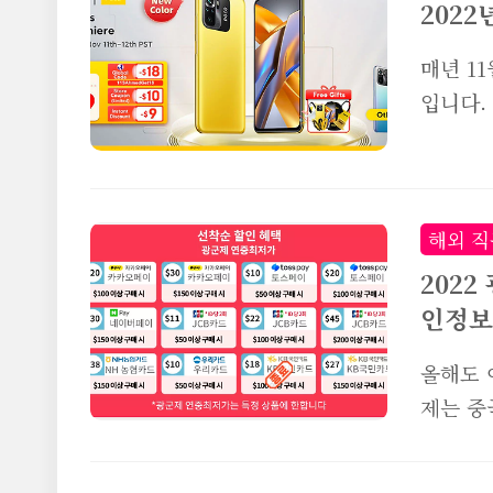
스마트워
202
싱글코어
매년 1
투스 연
입니다.
을 쉽게
되는데요
심박수 
에서 어
은 생리
다! 가
저렴한 
해외 직
죠? P
202
이 진행되
인정보
Helio
올해도 
플레이가
제는 중
HD+ 높
되는데요
은 11