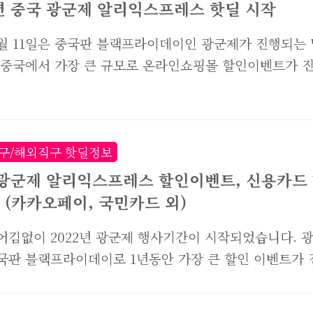
치로 두께는 11.4mm의 슬림하면서도 가벼운 제품입니
2년 중국 광군제 알리익스프레스 핫딜 시작
 듀얼 모드 블루투스 칩이 탑재되어 원터치로 APP과 
1월 11일은 중국판 블랙프라이데이인 광군제가 진행되는 
결이 가능하며, NFC 기능을 지원해 카드키 없이도 현관
 중국에서 가장 큰 규모로 온라인쇼핑몰 할인이벤트가 
 열 수 있습니다. 스마트워치의 기본 기능인 수면 모니터
. 우리나라에 가장 친숙한 중국 쇼핑몰인 알리익스프레
모니터링, 혈압 모니터링을 비롯해 혈중 산소포화도, 여
떤 제품을 구입하면 좋을지, 몇가지를 소개해드리려고 
주기까지 체크할 수 있어 언제 어디서나 간편하게..
성비 좋은 스마트폰, POCO M5 뛰어난 성능에도 불구하
가격대로 판매되어 국내에서도 큰 인기를 끌고있는 브랜
구/해외직구 핫딜정보
OCO에서 최근 출시된 스마트폰 POCO M5가 큰폭으로 
2 광군제 알리익스프레스 할인이벤트, 신용카드
고 있습니다. POCO M5는 6나노 공정의 Mediatek
 (카카오페이, 국민카드 외)
 G99 옥타코어 CPU가 탑재된 제품으로 6.58인치 대형 
어김없이 2022년 광군제 행사기간이 시작되었습니다. 
 장착되었습니다. 90Hz 화면주사율과 2408X1080 풀
국판 블랙프라이데이로 1년동안 가장 큰 할인 이벤트가 
은 화소도 눈길을 끌고요. RAM은 4GB와 6..
. 어떤 할인이 이루어지는지 지금부터 알아볼까요? 광
월 11일이며, 통상 할인이벤트는 10일정도 진행됩니다. 