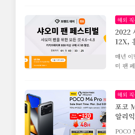
2712X1
익스프레
소개하려
품은 바
해외 직
도 TV
202
제품인데
12X,
TV 스
습니다.
매년 이
지도 않
미 팬 
리하게 
상품들을
미 팬페
50달러
해외 직
에도 각
포코 M
있으니,
알리익
스프레스 
s.zba
POCO