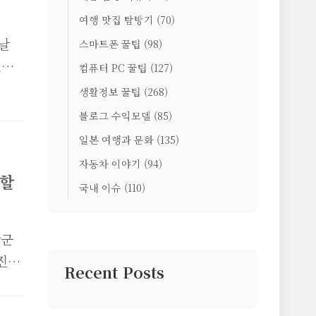
다.
블루
여행 맛집 탐방기
(70)
날
문
스마트폰 꿀팁
(98)
진행
링,
컴퓨터 PC 꿀팁
(127)
스
성들
생활정보 꿀팁
(268)
합니
블로그 수익모델
(85)
고
일본 여행과 문화
(135)
드
자동차 이야기
(94)
할인
 할
국내 이슈
(110)
디스
광군
진행
Recent Posts
군절
광군제