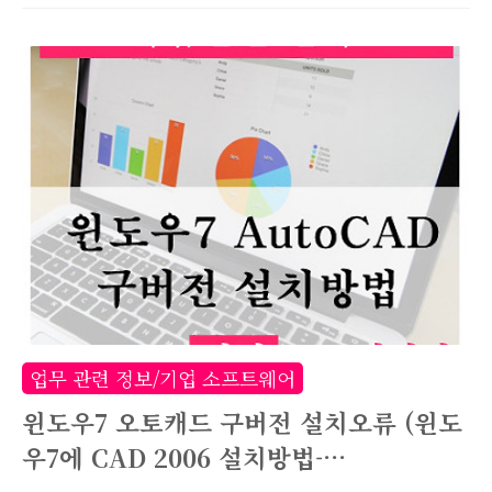
공문은 처음인데요. 특이한것은 Micro soft와
Autodesk는 법무법인을 통해 라이선스 관련 공
문을 보내오지만, 한글과컴퓨터는 법무법인을 통
하지 않고 직접 공문을 보내왔습니다. 먼저 한컴으
로부터 받은 내용증명 공문 스캔본입니다. 제목 :
한글과컴퓨터 sw 저작권 준수여부 확인의 건 일
반적인 내용증명과 뭔가 좀 다르지 않나요? 법무
법인이 보낸게 아니라 한컴이 바로 보낸것처럼 보
이는데요. 중간쯤 보시면 '문의처 - 한글과컴퓨터
정품소프트웨어 컨설팅 대리점'이라고 되어있습니
다. 추측하건데 위 내용증명은 한컴에서 보낸것도
업무 관련 정보/기업 소프트웨어
아닌, 문의처에 적혀져있는 대리점에서 보내지 않
윈도우7 오토캐드 구버전 설치오류 (윈도
았..
우7에 CAD 2006 설치방법-