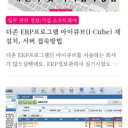
물품에 대해 입고처리를 하는 것이고, 예외입고는
발주등록하지 않고 입고된 물품에 대해 입고처리
업무 관련 정보/기업 소프트웨어
를 하는 것을 말하는데요. 차례대로 입고처리 방..
더존 ERP프로그램 아이큐브(I-Cube) 재
설치, 서버 접속방법
더존 ERP프로그램인 아이큐브를 사용하는 회사
가 많으실텐데요. ERP정보관리사 실기시험도 더
존 아이큐브를 사용할 정도니, 얼마나 많은 회사에
서 사용할지 가늠이 안됩니다. 역시 국내 ERP프
로그램 1위 회사답습니다. 당연히 저희회사도 더
존 아이큐브를 사용중인데요. 간혹 직원의 컴퓨터
가 맛탱이가 갔을때 포멧을 해준뒤 ERP 접속이
안된다고 말하는 직원들이 많습니다. 오늘은 더존
아이큐브 재설치부터 회사 서버에 접속하는 방법