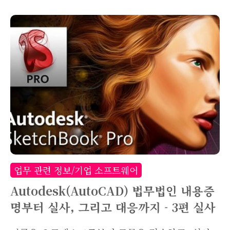
다. 글은 총 다섯편으로, 목차는 다음과 같습니다.
1편 : 서론 2편 : 법무법인의 내용증명서 3편 : 실
사 4편 : 추징금(감사비용 및 라이센스 강매) 5편 :
대응 및 조치방법 ※ 원래는 위 순서대로 작성하려
했으나, 4편에서 추징금및 대응한 방법까지 쓰고,
5편에서는 내용증명 접수 후 어떻게 사전조치를
취해야하는지 적도록 하겠습니다. 1편을 아직 보
시지 않으셨다면, 1편부터 차례대로 읽으시는게
이해에 도움이 될거라 생각합니다. ☞1편 보러가
기 3편에서 미리 말씀드린대로, 실사 후 약 2달정
도 뒤 SLR Program 결과보고서가 날아왔습니
업무 관련 정보/기업 소프트웨어
다. SLR Progra..
Autodesk(AutoCAD) 법무법인 내용증
명부터 실사, 그리고 대응까지 - 3편 실사