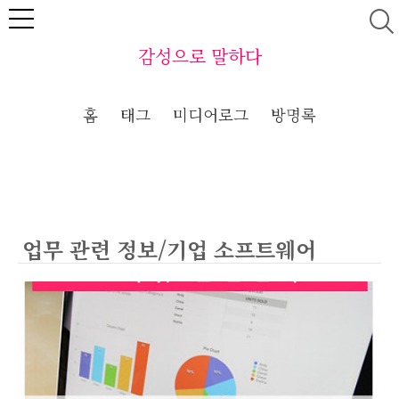
본문 바로가기
감성으로 말하다
홈
태그
미디어로그
방명록
업무 관련 정보/기업 소프트웨어