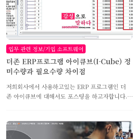
까지 설명해드리고자 합니다. 일단 전산담당자에
게 ERP서버 IP주소와 포트를 알려달라고 해야합
니다. 만약 모르겠다면 옆자리 직원의 컴퓨터에서
확인하는 방법도 있으니, 걱정마시고 따라오셔도
됩니다. ※ 아이큐브 서버세팅방법은 동일하나 설
업무 관련 정보/기업 소프트웨어
치링크가 변경되었습니다. 아래 최신판 글을 참고
더존 ERP프로그램 아이큐브(I-Cube) 정
하세요! ..
미수량과 필요수량 차이점
저희회사에서 사용하고있는 ERP 프로그램인 더
존 아이큐브에 대해서도 포스팅을 하고자합니다.
아이큐브에 대해서만 포스팅할 거리도 너무 많은
데요.조만간 카테고리를 하나 더 추가해야할 것 같
습니다.ERP를 설치해서 서버연결하는 방법부터
아이큐브 꿀팁까지 순차적으로 포스팅하려했지만