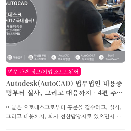
그 목차를 짜는것도 오래걸릴것 같아서 생각나는
것부터 시작하겠습니다. 오늘은 ERP를 사용하다
많은 직원들이 물어보는 정미수량에 대해 알아보
도록 하겠습니다.B.O.M정전개나 B.O.M역전개를
할때 정미수량과 필요수량이 나오는데요.※
B.O.M은 아시죠? Bill Of Materials, 쉽게 말해
자재소요량입니다. 이 제품 하나를 생산하기 위해
서는 어떤 부품이 몇개씩 들어가야하느냐를 한눈
업무 관련 정보/기업 소프트웨어
에 볼수있는거죠. 아이큐브에서 BOM정전개를 하
Autodesk(AutoCAD) 법무법인 내용증
면 ..
명부터 실사, 그리고 대응까지 - 4편 추징
금
이글은 오토데스크로부터 공문을 접수하고, 실사,
그리고 대응까지, 회사 전산담당자로 있으면서 제
가 실제 겪은 일들을 바탕으로 작성하고 있습니