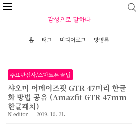
본문 바로가기
감성으로 말하다
홈
태그
미디어로그
방명록
주요관심사/스마트폰 꿀팁
샤오미 어메이즈핏 GTR 47미리 한글
화 방법 공유 (Amazfit GTR 47mm
한글패치)
N editor
2019. 10. 21.