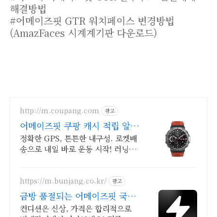
해결방법
#어메이즈핏 GTR 워치페이스 변경방법
(AmazFaces 시계계기판 다운로드)
http://m.coupang.com
광고
어메이즈핏 쿠팡 캐시 적립 알
뜰 쇼핑
정확한 GPS, 튼튼한 내구성. 로켓배
송으로 내일 바로 운동 시작! 러닝
중 음악 감상! 100가지 스포츠 모드
지원. 합리적인 가격에 쿠팡!
https://m.bunjang.co.kr/
광고
금방 품절되는 어메이즈핏 국내
최대 브랜드 중고거래
컨디션은 신상, 가격은 합리적으로