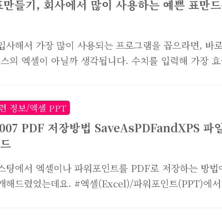
표만들기, 회사에서 많이 사용하는 예쁜 표만
식 기능에도 여러가지가 있는데, 오늘은 가장 일반적이
용량이 많은 것 하나만 골라서 소개해드릴께요. 회사에서
업무 담당자라면 유용하게 사용할 수 있을거에요. 저희
입사해서 가장 많이 사용되는 프로그램을 꼽으라면, 바
큐브를 도입해 ERP를 이용해 재고관리를 하고 있지만, 
스의 엑셀이 아닐까 생각됩니다. 수치를 입력해 가장 효
 엑셀로 관리하는게 더욱 효율적인 경우가 있습니다. 예
법으로 원하는 자료를 산출해낼 수 있는 프로그램으로, 
..
다면 수천,수만개의 데이터를 분석하기위해 며칠이 걸렸
만해도 끔찍합니다. 엑셀 함수 하나만 입력하면 순식간에
련 정보/엑셀 PPT
데이터를 산출해내는 엑셀느님. 오늘은 엑셀의 가장 기
007 PDF 저장방법 SaveAsPDFandXPS 파
, 표만들기에 대해 소개해드리려고 합니다. 저는 엑셀로 
드
다는 게 좀 이상하게 느껴지는데요. 엑셀 자체가 하나의 
각하기 때문입니다. 엑셀의 셀 한칸한칸이 표로 구성되
스팅에서 엑셀이나 파워포인트를 PDF로 저장하는 방법
를 만드는게 아니라 테두리를 그린다는게 보다 정확한 
개해드렸었는데요. #엑셀(Excel)/파워포인트(PPT)에서
같습니다. 그럼 엑셀 표만들기, 테두리를 그리는 방법과 
 변환하는 방법 지금은 마이크로소프트에서 해당파일을 
법 시..
운로드 할 수 없게 막아놓았습니다. 아마도 더이상 구버