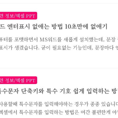
줄 긋는 방법은 크게 두가지가 있습니다. 아래 사례로 확
. ①번의 경우 각 셀마다 글자에만 줄을 긋는 방법이고,
련 정보/엑셀 PPT
우에는 전체적으로 줄을 긋는 방법입니다. 그때그때 필
워드 엔터표시 없애는 방법 10초만에 없애기
맞게 사용하면 되니, 두가지 방법 모두 알아두면 좋겠죠?
퓨터를 포맷하면서 MS워드를 새롭게 설치했는데, 문장 
 1번처럼 취소선 만드는 방법을 소개해드릴께요. 글자 
표시가 생겼습니다. 굳이 필요없는 기능인데, 문장마다 
고 싶은 셀을 모두 선택후 마우스 오른쪽 버튼을 클릭해
보이니 어수선하고 보기싫습니다. 특히 오른쪽 문단처럼
롭바가 생기면 하단부의 [셀 서식]을 눌러줍니다. 셀서식
러번 쳐서 공백을 만들어야할때, 너무 보기 싫습니다. 그
은 MS워드의 보기싫은 엔터표시를 없애는 방법을 소개
니다. 방법은 정말 간단합니다. 10초면 충분합니다. 위
련 정보/엑셀 PPT
이크로소프트 오피스 MS Word 2007버전 기준입니다.
특수문자 단축키와 특수 기호 쉽게 입력하는 
도 방법은 동일하다고 보셔도 됩니다. 먼저 모니터 화면
사용할때 특수문자를 입력해야하는 경우가 종종 있습니다
의 Microsoft Office 아이콘을 눌러준 뒤 Word 옵
엑셀에서 특수문자를 입력하는 방법은 여간 불편한게 아
니다. 워드 옵션창이 뜨면, [표시]탭에서 "단락 기호"를