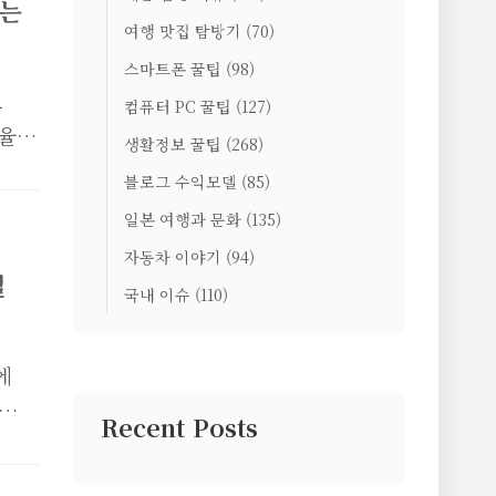
드는
면
여행 맛집 탐방기
(70)
 재
스마트폰 꿀팁
(98)
회사
로
컴퓨터 PC 꿀팁
(127)
상황
율
생활정보 꿀팁
(268)
를들
엑셀
블로그 수익모델
(85)
을
일본 여행과 문화
(135)
 정
자동차 이야기
(94)
본적
일
국내 이슈
(110)
표
표
기때
에
표현
Recent Posts
예쁜
더
전의