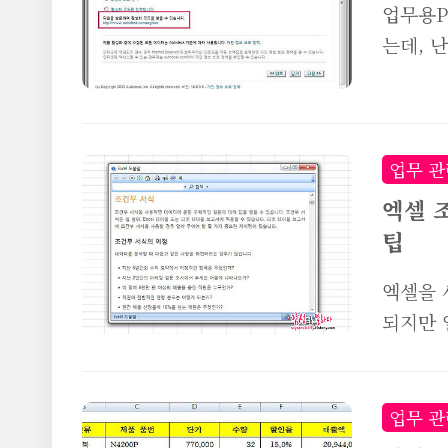
업무용P
는데, 
스인데도
이 안됩
있는데,
개인적인
업무 관
사를 받
엑셀 
도 읽어보
팁
사, 그
엑셀을 
정품 인
되지만 
2010
능은 몰
능입니다
리부서 
업무 관
궁무진한