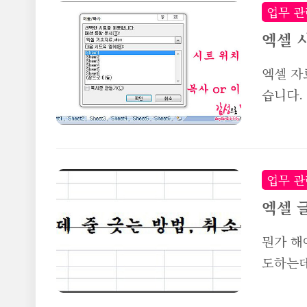
마이크로
업무 관
전이 계
엑셀 
요성을 
엑셀 자
은 간단
습니다.
설치파일
없어지므
운받아 
거나 이
푼 다음
려면 엑
다. 파..
한 시트
업무 관
먼저 엑
엑셀 
는 시트
뭔가 해
이동/복
도하는데
뒤, '
도 가끔
롭게 복
을 사용
보기..