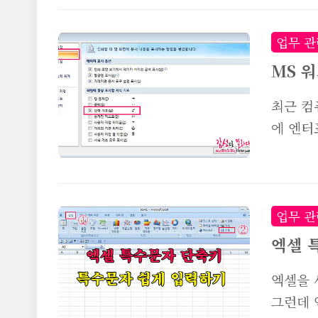
가운데 
해보시죠
업무 관
번의 경
MS 
상황에 
최근 컴
럼 먼저
에 엔터
에 줄긋
표시가 
요. 드
터를 여
..
서 오늘
리려고합
업무 관
진은 마
엑셀 
른 버전
엑셀을 
왼쪽 상단
그런데 
선택해줍