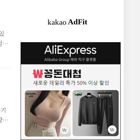
신버
 필
방법
있
,
성이
 다
사하
축을
사하
됩니
요
.
하
기서
긋기
한
할때
새
엑셀
 알아
엑셀