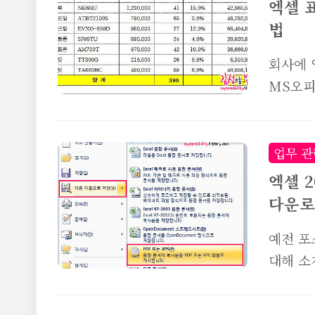
엑셀 
조건부서
법
서도 사
고관리 
회사에 
는 아이
MS오피
에 따라
적인 방
어 위와같
이 없었
지 상상
업무 관
형화된 
엑셀 2
인 기능
다운로
를 만든
라고 생
예전 포
문에 표
대해 소
인 것 
PDF로
표만드는
이상 다