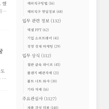
 했
해외직구방법
(16)
이센
해외직구 핫딜정보
(68)
행
업무 관련 정보
(132)
고
엑셀 PPT
(62)
지
기업 소프트웨어
(41)
 실
경영 경제 마케팅
(29)
스팅
꿀
업무 상식
(112)
터 실
,
철판 금속 파이프
(45)
라도
캐드
플랜지 배관자재
(21)
 기
볼트 너트 와샤
(30)
기
기타 자재
(16)
재관
주요관심사
(1127)
 무
셀
제품 감성 리뷰
(140)