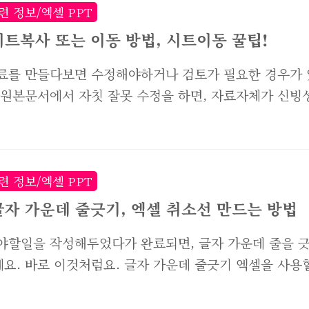
소프트 오피스를 지원하지않겠다는 의지로 보입니다. 
련 정보/엑셀 PPT
속해서 출시되고 있는만큼, 돈도 안되는 구버전을 지원할
시트복사 또는 이동 방법, 시트이동 꿀팁!
못 느끼는거겠죠. 그렇다면 방법이 없느냐? 아닙니다. 
료를 만들다보면 수정해야하거나 검토가 필요한 경우가 
합니다. 마이크로소프트 홈페이지에서 다운만 받지못할뿐
 원본문서에서 자칫 잘못 수정을 하면, 자료자체가 신빙
만 있다면 그대로 사용할 수 있습니다. 아래 첨부파일을
로 원본자료는 그대로 남겨둔채 다른파일의 시트를 복
설치해주시면 되요. 위 첨부파일에 암호는 없습니다. 압
동시켜 작업을 하는것이 좋습니다. 엑셀 파일 전체를 복
 설치만 해주시면되요. 악성코드도 없으니 안심하셔도 
셀창을 끄고 복사본 파일을 하나 더 만들면 되겠지만, 필
만 복사하거나 이동하고 싶을때는 다음과 같이 하면 쉽죠
련 정보/엑셀 PPT
셀 시트 복사방법부터 소개해드릴께요. 먼저 이동하고자
글자 가운데 줄긋기, 엑셀 취소선 만드는 방법
를 마우스로 선택한 뒤 마우스 우클릭을 눌려주세요. 여
야할일을 작성해두었다가 완료되면, 글자 가운데 줄을 
사를 선택해줍니다. 시트 복사본이 위치할 자리를 선택
요. 바로 이것처럼요. 글자 가운데 줄긋기 엑셀을 사용
복사본 만들기' 항목에 체크해주면 됩니다. 정말 간단하죠? 
 이런식으로 취소선을 넣어야할때가 있는데요. 오늘은 
사된 시트는 "기존 시트명 (2)" 이런식으로 저장됩니다.
하면서 취소선을 넣는 방법을 소개해드리려고 합니다. 